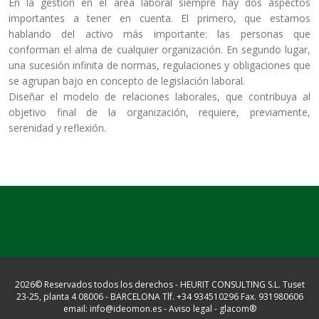
En la gestión en el área laboral siempre hay dos aspectos
importantes a tener en cuenta. El primero, que estamos
hablando del activo más importante: las personas que
conforman el alma de cualquier organización. En segundo lugar,
una sucesión infinita de normas, regulaciones y obligaciones que
se agrupan bajo en concepto de legislación laboral.
Diseñar el modelo de relaciones laborales, que contribuya al
objetivo final de la organización, requiere, previamente,
serenidad y reflexión.
2026© Reservados todos los derechos - HEURIT CONSULTING S.L. Tuset
23-25, planta 4 08006 - BARCELONA Tlf. +34 934510296 Fax. 931980606
email: info@ideomon.es -
Aviso legal
-
glacom®